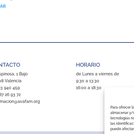
PAR
NTACTO
HORARIO
pinosa, 1 Bajo
de Lunes a viernes de
8 Valencia
9:30 a 13:30
63 940 459
16:00 a 18:30
87 26 93 72
rmacion@avafam.org
Para ofrecer l
almacenar y/o
tecnologías n
las identifica
puede afectar