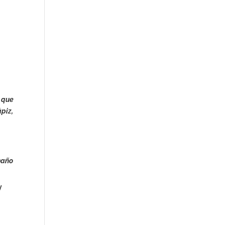
, que
piz,
maño
y