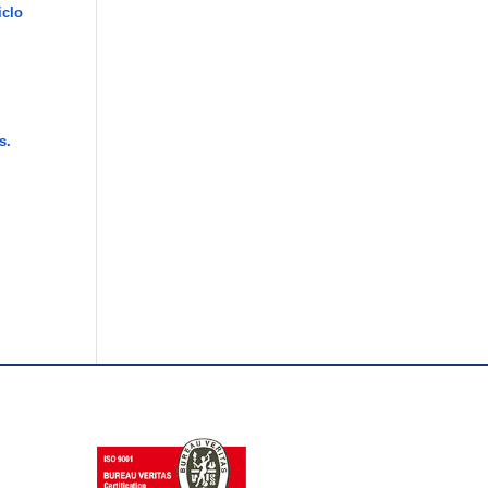
iclo
s.