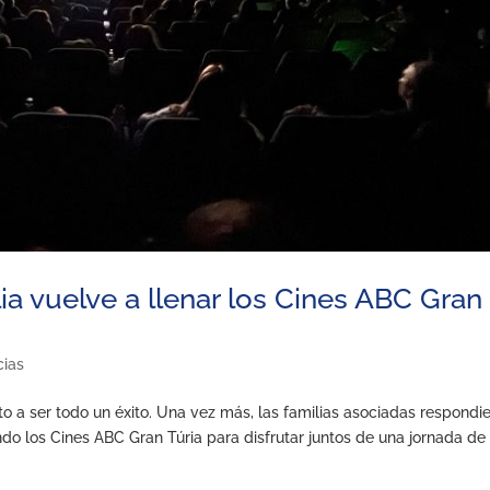
ia vuelve a llenar los Cines ABC Gran
cias
o a ser todo un éxito. Una vez más, las familias asociadas respondi
ndo los Cines ABC Gran Túria para disfrutar juntos de una jornada de