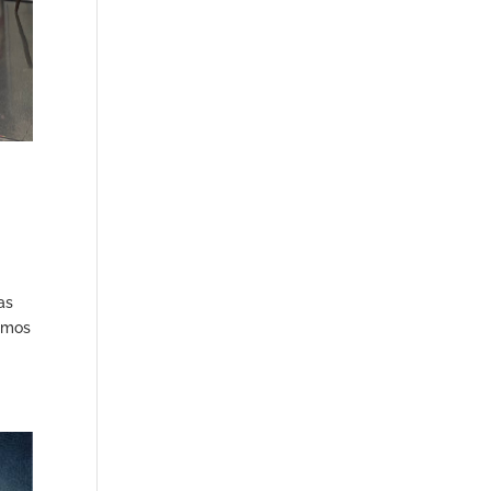
as
hemos