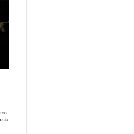
eron
 ocio