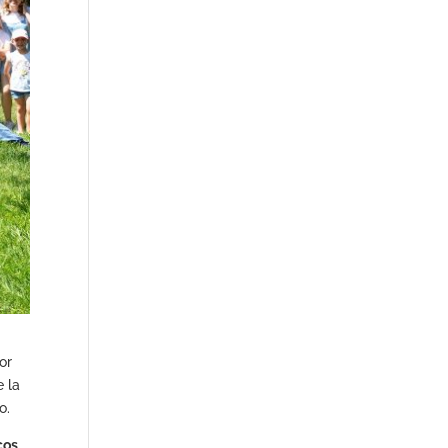
or
e la
o.
cos,