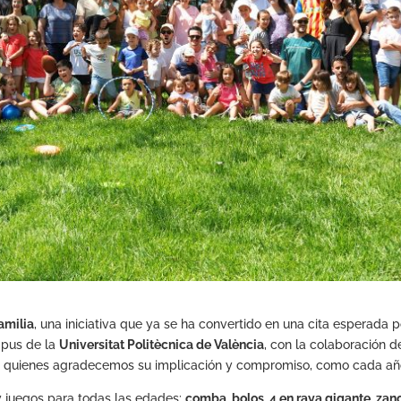
amilia
, una iniciativa que ya se ha convertido en una cita esperada p
mpus de la
Universitat Politècnica de València
, con la colaboración d
a quienes agradecemos su implicación y compromiso, como cada añ
 y juegos para todas las edades:
comba, bolos, 4 en raya gigante, zan