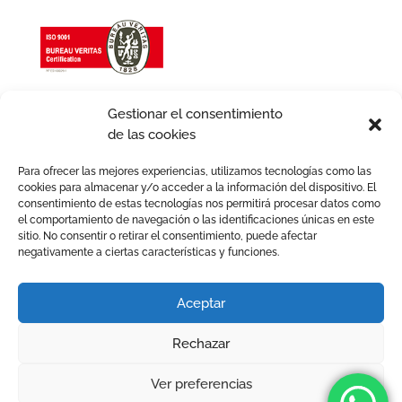
Gestionar el consentimiento
de las cookies
Para ofrecer las mejores experiencias, utilizamos tecnologías como las
cookies para almacenar y/o acceder a la información del dispositivo. El
consentimiento de estas tecnologías nos permitirá procesar datos como
el comportamiento de navegación o las identificaciones únicas en este
sitio. No consentir o retirar el consentimiento, puede afectar
negativamente a ciertas características y funciones.
Aviso legal
Política de Cookies
Política de Privacidad
Política de Calidad
Aceptar
Política de igualdad
Términos y condiciones
Rechazar
2026 © Avafam. Todos los derechos reservados. Tots els
drets reservats.
Ver preferencias