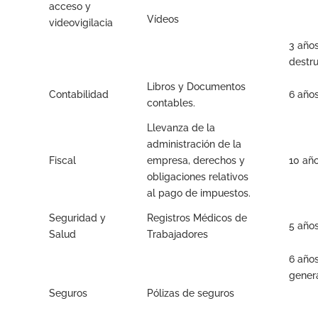
acceso y
Vídeos
videovigilacia
3 año
destr
Libros y Documentos
Contabilidad
6 año
contables.
Llevanza de la
administración de la
Fiscal
empresa, derechos y
10 añ
obligaciones relativos
al pago de impuestos.
Seguridad y
Registros Médicos de
5 año
Salud
Trabajadores
6 años
genera
Seguros
Pólizas de seguros