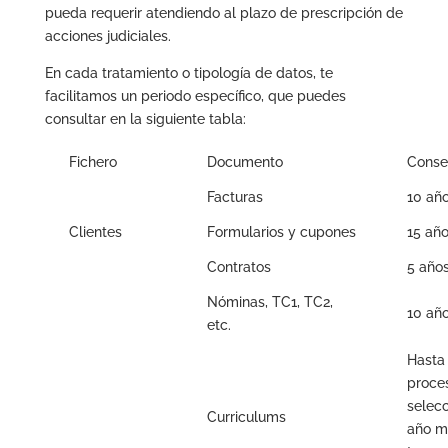
pueda requerir atendiendo al plazo de prescripción de
acciones judiciales.
En cada tratamiento o tipología de datos, te
facilitamos un periodo específico, que puedes
consultar en la siguiente tabla:
Fichero
Documento
Conse
Facturas
10 añ
Clientes
Formularios y cupones
15 añ
Contratos
5 año
Nóminas, TC1, TC2,
10 añ
etc.
Hasta 
proce
selecc
Curriculums
año m