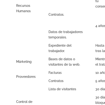
tu
Recursos
conse
Humanos
Contratos.
4 año
Datos de trabajadores
temporales.
Expediente del
Hasta
trabajador.
tras la
Bases de datos o
Mient
Márketing
visitantes de la web.
el tra
Facturas
10 añ
Proveedores
Contratos
5 año
Lista de visitantes
30 día
30 día
Control de
bloqu