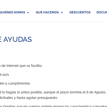
QUIÉNES SOMOS
QUÉ HACEMOS
DESCUENTOS
DOCU
E AYUDAS
de Internet que os facilito:
d=2271
ión a cumplimentar.
d lo hagáis lo antes posible, aunque el plazo termina el 6 de Agosto,
licitudes y hasta agotar presupuesto.
s familias que en vuestra opinión reúnan las característica concreta