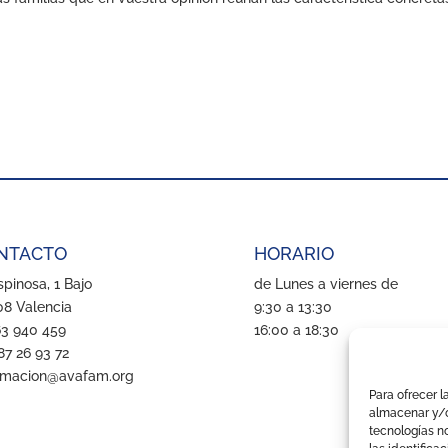
NTACTO
HORARIO
pinosa, 1 Bajo
de Lunes a viernes de
8 Valencia
9:30 a 13:30
63 940 459
16:00 a 18:30
87 26 93 72
rmacion@avafam.org
Para ofrecer l
almacenar y/o
tecnologías n