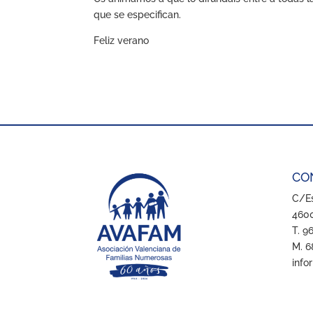
que se especifican.
Feliz verano
CO
C/Es
4600
T. 9
M. 6
info