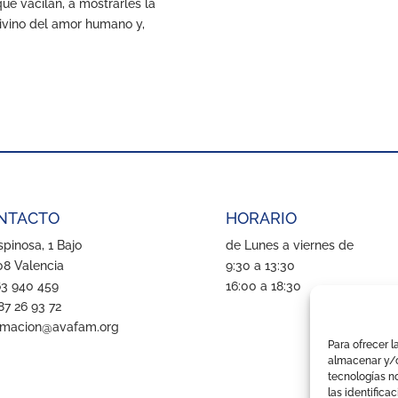
ue vacilan, a mostrarles la
 divino del amor humano y,
NTACTO
HORARIO
pinosa, 1 Bajo
de Lunes a viernes de
8 Valencia
9:30 a 13:30
63 940 459
16:00 a 18:30
87 26 93 72
rmacion@avafam.org
Para ofrecer l
almacenar y/o
tecnologías n
las identifica