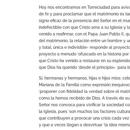
Hoy nos encontramos en Torreciudad para aviva
de fe y para proclamar que el matrimonio es 
signo eficaz de la presencia del Señor en el m
indefectible con que Cristo ama a su Iglesia y
venido a reafirmar, con el Papa Juan Pablo II, que
del matrimonio, la relación entre un hombre y u
y total, única e indivisible- responde al proyecto
proyecto a menudo ‘ofuscado en la historia por 
que Cristo ha venido a restaurar en su esplendor
que Dios ha querido ‘desde el principio» para bi
Sí, hermanas y hermanos, hijas e hijos míos: c
Mariana de la Familia como expresión inequív
‘proponer con fidelidad la verdad sobre el matrim
como la hemos recibido de Dios. A través de su Vi
Señor nos convoca para vivificar la sociedad c
la Iglesia, pues ‘son muchos los factores cultura
que contribuyen a provocar una crisis cada vez 
y que a veces llegan a desvirtuar ‘la idea misma 