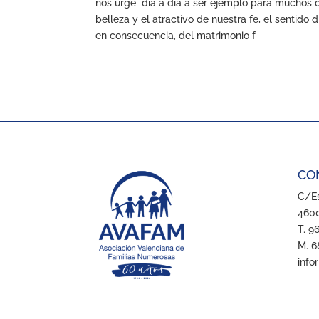
nos urge día a día a ser ejemplo para muchos q
belleza y el atractivo de nuestra fe, el sentido
en consecuencia, del matrimonio f
CO
C/Es
4600
T. 9
M. 6
info