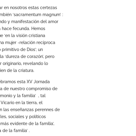
r en nosotros estas certezas
también ‘sacramentum magnum’ :
undo y manifestación del amor
 la hace fecunda. Hemos
 ‘en la visión cristiana
na mujer -relación recíproca
 primitivo de Dios’; un
la ‘dureza de corazón’, pero
 originario, revelando lo
en de la criatura.
elebramos esta XV Jornada
oca de nuestro compromiso de
onio y la familia’ , tal
cario en la tierra, el
on las enseñanzas perennes de
les, sociales y políticos
más evidente de la familia’,
de la familia’ .