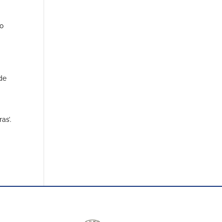
l
do
de
as’.