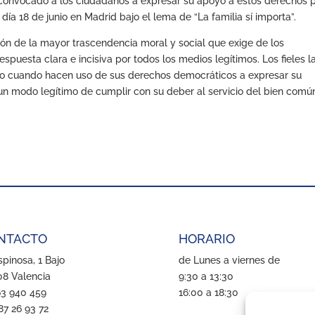
ha convocado a los ciudadanos a expresar su apoyo a estos derechos 
a 18 de junio en Madrid bajo el lema de “La familia sí importa”.
ión de la mayor trascendencia moral y social que exige de los
espuesta clara e incisiva por todos los medios legítimos. Los fieles l
o cuando hacen uso de sus derechos democráticos a expresar su
n modo legítimo de cumplir con su deber al servicio del bien comú
NTACTO
HORARIO
pinosa, 1 Bajo
de Lunes a viernes de
8 Valencia
9:30 a 13:30
63 940 459
16:00 a 18:30
87 26 93 72