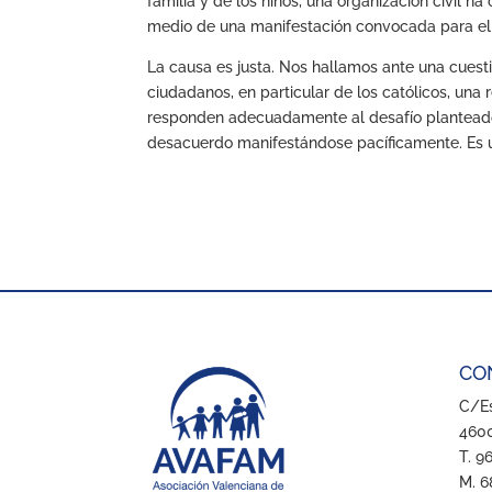
familia y de los niños, una organización civil 
medio de una manifestación convocada para el dí
La causa es justa. Nos hallamos ante una cuest
ciudadanos, en particular de los católicos, una r
responden adecuadamente al desafío plantead
desacuerdo manifestándose pacíficamente. Es u
CO
C/Es
4600
T. 9
M. 6