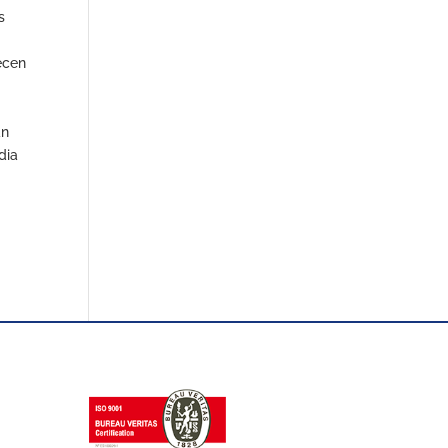
s
ecen
an
dia