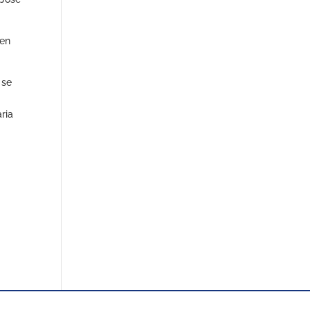
 en
 se
ria