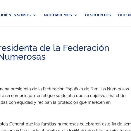
QUIÉNES SOMOS
QUÉ HACEMOS
DESCUENTOS
DOCU
residenta de la Federación
 Numerosas
emana presidenta de la Federación Española de Familias Numerosas
te un comunicado, en el que se detalla que su objetivo será el de
tadas con equidad y reciban la protección que merecen en
blea General que las familias numerosas celebraron este fin de se
co, quien ha estado al frente de la FEFN desde el fallecimiento de