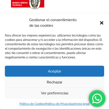
Gestionar el consentimiento
de las cookies
Para ofrecer las mejores experiencias, utilizamos tecnologías como las
cookies para almacenar y/o acceder a la información del dispositivo. El
consentimiento de estas tecnologías nos permitirá procesar datos como
el comportamiento de navegación o las identificaciones únicas en este
sitio. No consentir o retirar el consentimiento, puede afectar
negativamente a ciertas características y funciones.
Aviso legal
Política de Cookies
Política de Privacidad
Política de Calidad
Aceptar
Política de igualdad
Términos y condiciones
Rechazar
2026 © Avafam. Todos los derechos reservados. Tots els
drets reservats.
Ver preferencias
/* Estilos para menú plegable móvil Divi */
/* JS para menú
Política de Cookies
Política de Privacidad
Aviso legal
plegable móvil Divi */