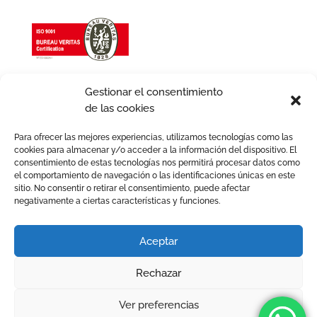
Gestionar el consentimiento
de las cookies
Para ofrecer las mejores experiencias, utilizamos tecnologías como las
cookies para almacenar y/o acceder a la información del dispositivo. El
consentimiento de estas tecnologías nos permitirá procesar datos como
el comportamiento de navegación o las identificaciones únicas en este
sitio. No consentir o retirar el consentimiento, puede afectar
negativamente a ciertas características y funciones.
Aviso legal
Política de Cookies
Política de Privacidad
Política de Calidad
Aceptar
Política de igualdad
Términos y condiciones
Rechazar
2026 © Avafam. Todos los derechos reservados. Tots els
drets reservats.
Ver preferencias