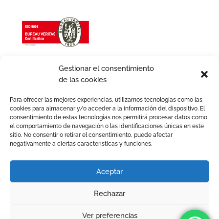
Gestionar el consentimiento
de las cookies
Para ofrecer las mejores experiencias, utilizamos tecnologías como las
cookies para almacenar y/o acceder a la información del dispositivo. El
consentimiento de estas tecnologías nos permitirá procesar datos como
el comportamiento de navegación o las identificaciones únicas en este
sitio. No consentir o retirar el consentimiento, puede afectar
negativamente a ciertas características y funciones.
Aviso legal
Política de Cookies
Política de Privacidad
Política de Calidad
Aceptar
Política de igualdad
Términos y condiciones
Rechazar
2026 © Avafam. Todos los derechos reservados. Tots els
drets reservats.
Ver preferencias