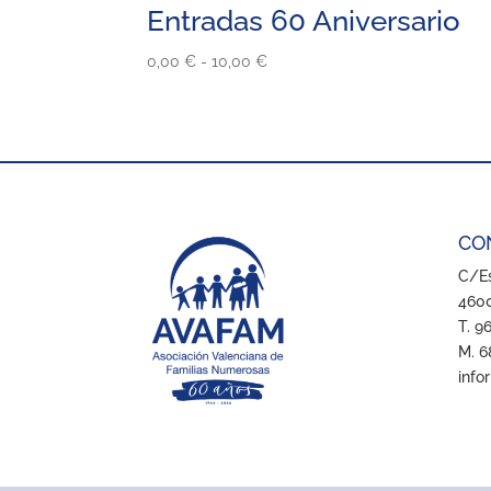
Entradas 60 Aniversario
Rango
0,00
€
-
10,00
€
de
precios:
desde
0,00 €
hasta
10,00 €
CO
C/Es
4600
T. 9
M. 6
info