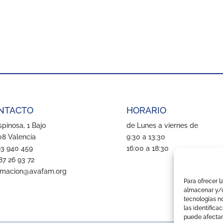
NTACTO
HORARIO
pinosa, 1 Bajo
de Lunes a viernes de
8 Valencia
9:30 a 13:30
63 940 459
16:00 a 18:30
87 26 93 72
rmacion@avafam.org
Para ofrecer l
almacenar y/o
tecnologías n
las identifica
puede afectar