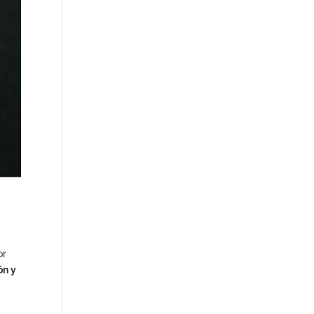
or
ón y