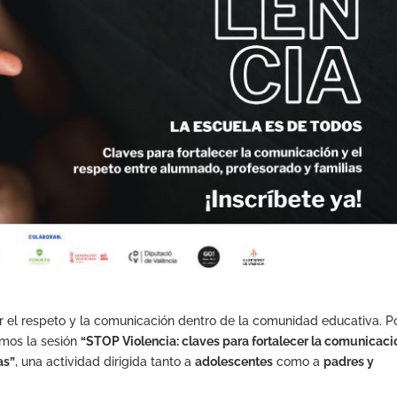
 el respeto y la comunicación dentro de la comunidad educativa. P
amos la sesión
“STOP Violencia: claves para fortalecer la comunicaci
as”
, una actividad dirigida tanto a
adolescentes
como a
padres y