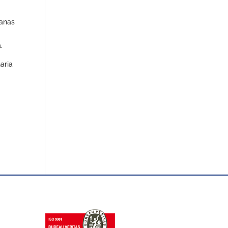
sanas
.
aria