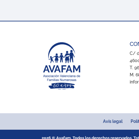
CO
C/ d
4600
T. 9
M. 6
info
Avís legal
Polí
2026 © Avafam. Todos los derechos reservados. Tots