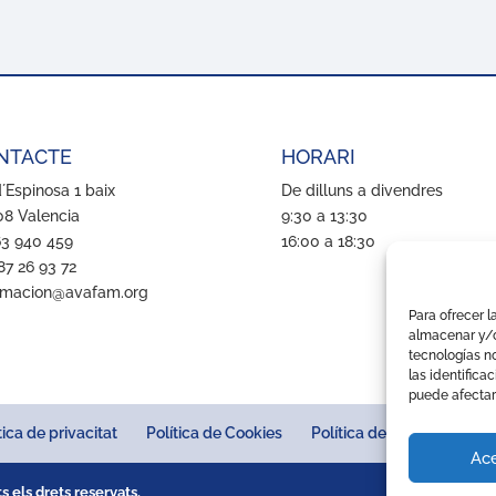
NTACTE
HORARI
´Espinosa 1 baix
De dilluns a divendres
8 Valencia
9:30 a 13:30
63 940 459
16:00 a 18:30
87 26 93 72
rmacion@avafam.org
Para ofrecer l
almacenar y/o
tecnologías n
las identifica
puede afectar
tica de privacitat
Política de Cookies
Política de qualitat
Pol
Ace
 els drets reservats.