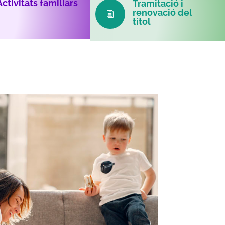
Activitats familiars
Tramitació i
renovació del
i
títol