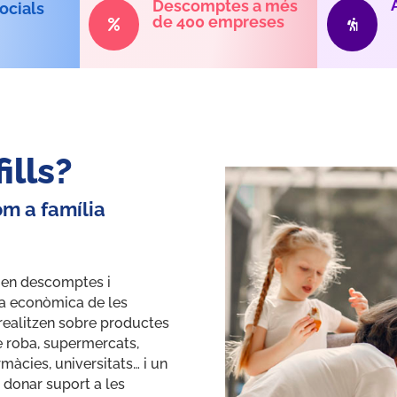
Descomptes a més
ocials
de 400 empreses


ills?
om a família
cien descomptes i
ega econòmica de les
realitzen sobre productes
de roba, supermercats,
màcies, universitats… i un
a donar suport a les