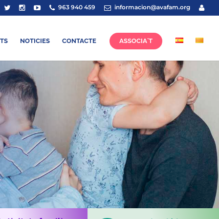
963 940 459
informacion@avafam.org
TS
NOTICIES
CONTACTE
ASSOCIA´T