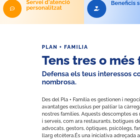
Servei d'atenció
Beneficis s
personalitzat


PLAN + FAMILIA
Tens tres o més f
Defensa els teus interessos c
nombrosa.
Des del Pla + Família es gestionen i nego
avantatges exclusius per pal·liar la càrr
nostres famílies. Aquests descomptes es 
i serveis, com ara restaurants, botigues 
advocats, gestors, òptiques, psicòlegs, far
llarg etcètera.És una iniciativa adreçada 