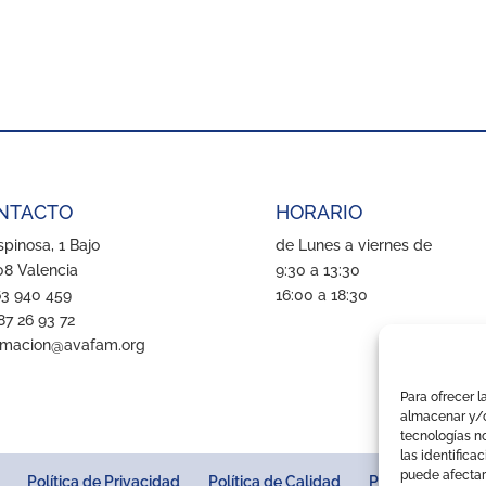
NTACTO
HORARIO
pinosa, 1 Bajo
de Lunes a viernes de
8 Valencia
9:30 a 13:30
63 940 459
16:00 a 18:30
87 26 93 72
rmacion@avafam.org
Para ofrecer l
almacenar y/o
tecnologías n
las identifica
puede afectar
Política de Privacidad
Política de Calidad
Política de igua