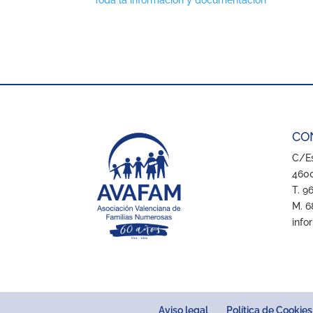
Toda la información y documentación
CO
C/Es
4600
T. 9
M. 6
info
Aviso legal
Política de Cookies