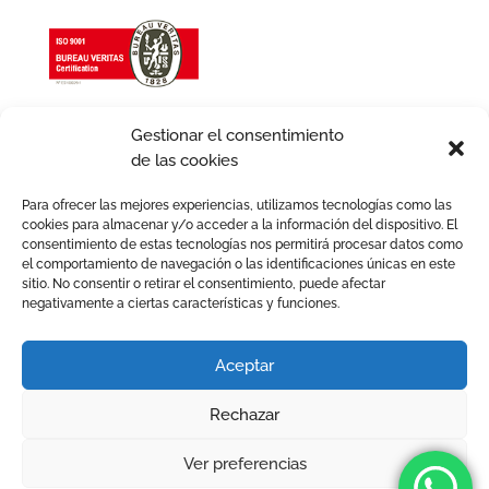
Gestionar el consentimiento
de las cookies
Para ofrecer las mejores experiencias, utilizamos tecnologías como las
cookies para almacenar y/o acceder a la información del dispositivo. El
consentimiento de estas tecnologías nos permitirá procesar datos como
el comportamiento de navegación o las identificaciones únicas en este
sitio. No consentir o retirar el consentimiento, puede afectar
negativamente a ciertas características y funciones.
Aviso legal
Política de Cookies
Política de Privacidad
Política de Calidad
Aceptar
Política de igualdad
Términos y condiciones
Rechazar
2026 © Avafam. Todos los derechos reservados. Tots els
drets reservats.
Ver preferencias