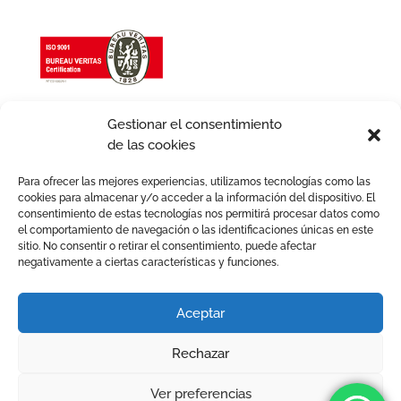
Gestionar el consentimiento
de las cookies
Para ofrecer las mejores experiencias, utilizamos tecnologías como las
cookies para almacenar y/o acceder a la información del dispositivo. El
consentimiento de estas tecnologías nos permitirá procesar datos como
el comportamiento de navegación o las identificaciones únicas en este
sitio. No consentir o retirar el consentimiento, puede afectar
negativamente a ciertas características y funciones.
Aviso legal
Política de Cookies
Política de Privacidad
Política de Calidad
Aceptar
Política de igualdad
Términos y condiciones
Rechazar
2026 © Avafam. Todos los derechos reservados. Tots els
drets reservats.
Ver preferencias