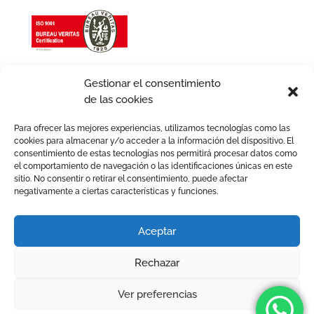
Gestionar el consentimiento
de las cookies
Para ofrecer las mejores experiencias, utilizamos tecnologías como las
cookies para almacenar y/o acceder a la información del dispositivo. El
consentimiento de estas tecnologías nos permitirá procesar datos como
el comportamiento de navegación o las identificaciones únicas en este
sitio. No consentir o retirar el consentimiento, puede afectar
negativamente a ciertas características y funciones.
Aviso legal
Política de Cookies
Política de Privacidad
Política de Calidad
Aceptar
Política de igualdad
Términos y condiciones
Rechazar
2026 © Avafam. Todos los derechos reservados. Tots els
drets reservats.
Ver preferencias