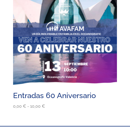
Entradas 60 Aniversario
Rango
0,00
€
-
10,00
€
de
precios:
desde