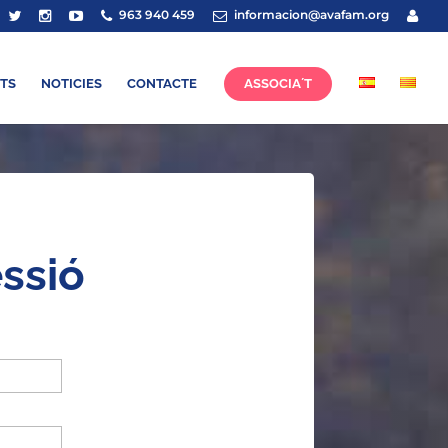
963 940 459
informacion@avafam.org
TS
NOTICIES
CONTACTE
ASSOCIA´T
essió