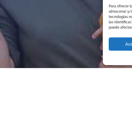
Para ofrecer l
almacenar y/o
tecnologías n
las identifica
puede afectar
Ace
NTACTE
HORARI