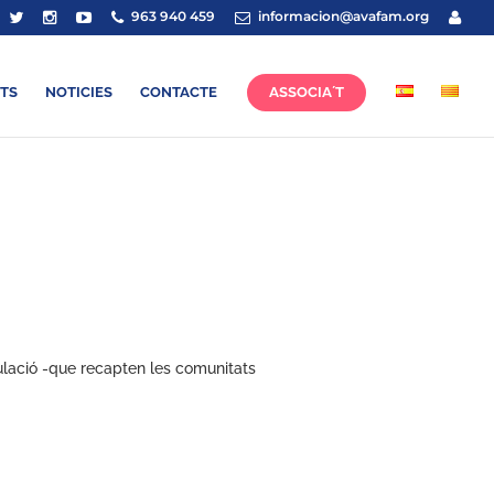
963 940 459
informacion@avafam.org
TS
NOTICIES
CONTACTE
ASSOCIA´T
culació -que recapten les comunitats