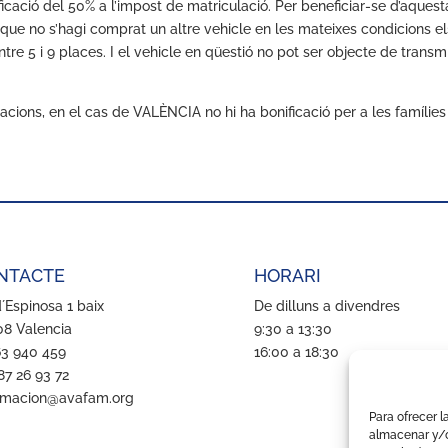
icació del 50% a l’impost de matriculació. Per beneficiar-se d’aque
 que no s’hagi comprat un altre vehicle en les mateixes condicions el
ntre 5 i 9 places. I el vehicle en qüestió no pot ser objecte de transm
acions, en el cas de VALÈNCIA no hi ha bonificació per a les famíl
NTACTE
HORARI
´Espinosa 1 baix
De dilluns a divendres
8 Valencia
9:30 a 13:30
63 940 459
16:00 a 18:30
87 26 93 72
rmacion@avafam.org
Para ofrecer l
almacenar y/o