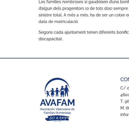
Les famílies nombroses si gaudeixen d’una bonif
d’algun dels progenitors (o de tots dos) sempre
sinistre total. A més a més, ha de ser un cotxe e
data de matriculació.
Segons cada ajuntament tenen diferents bonific
discapacitat.
CO
C/ d
4600
T. 9
M. 6
info