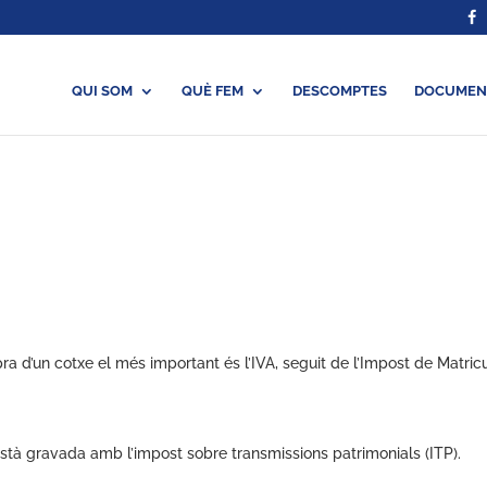
QUI SOM
QUÈ FEM
DESCOMPTES
DOCUMEN
ra d’un cotxe el més important és l’IVA, seguit de l’Impost de Matri
stà gravada amb l’impost sobre transmissions patrimonials (ITP).