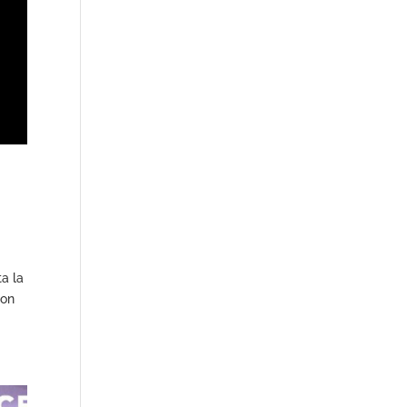
a la
con