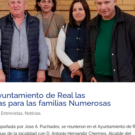
untamiento de Real las
as para las familias Numerosas
,
Entrevistas
,
Noticias
ñada por Jose A. Puchades, se reunieron en el Ayuntamiento de 
s de la localidad con D. Antonio Hernandiz Chermes, Alcalde del