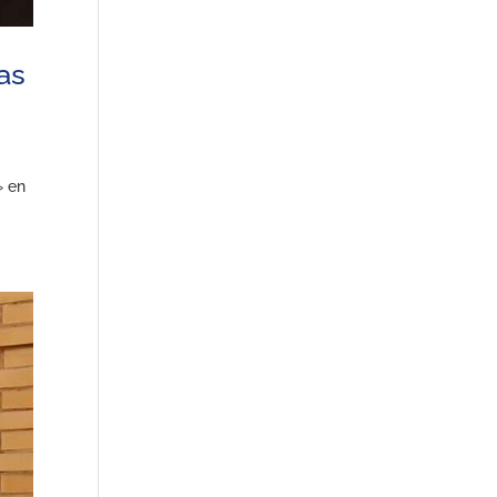
as
» en